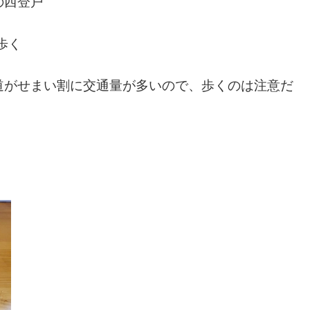
の西登戸
歩く
道がせまい割に交通量が多いので、歩くのは注意だ