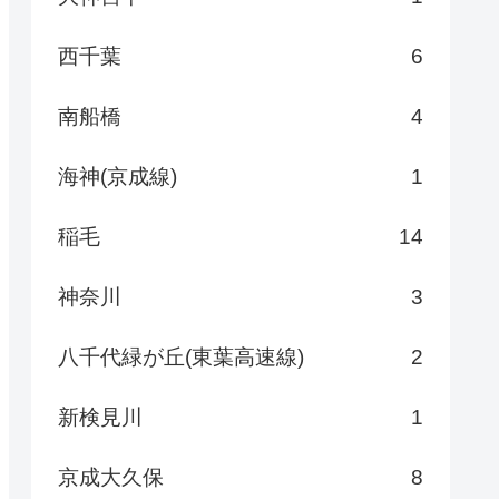
西千葉
6
南船橋
4
海神(京成線)
1
稲毛
14
神奈川
3
八千代緑が丘(東葉高速線)
2
新検見川
1
京成大久保
8