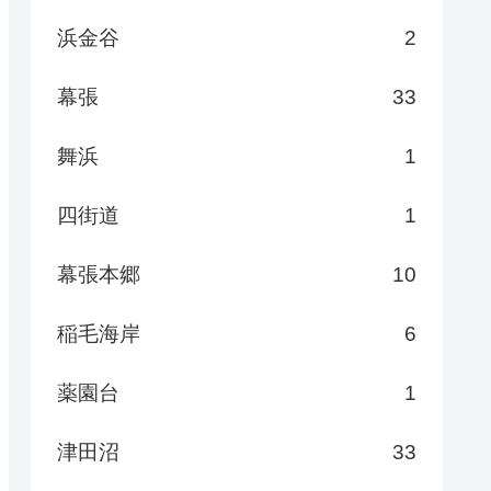
浜金谷
2
幕張
33
舞浜
1
四街道
1
幕張本郷
10
稲毛海岸
6
薬園台
1
津田沼
33