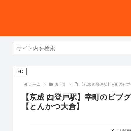
PR
ホーム
西千葉
【京成 西登戸駅】幸町のビ
【京成 西登戸駅】幸町のビブ
【とんかつ大倉】
この記事