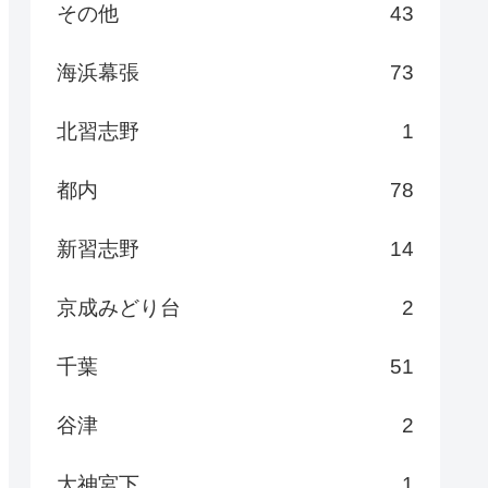
その他
43
海浜幕張
73
北習志野
1
都内
78
新習志野
14
京成みどり台
2
千葉
51
谷津
2
大神宮下
1