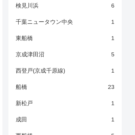
検見川浜
6
千葉ニュータウン中央
1
東船橋
1
京成津田沼
5
西登戸(京成千原線)
1
船橋
23
新松戸
1
成田
1