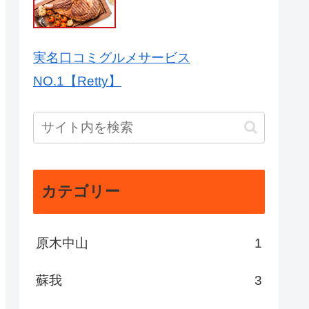
実名口コミグルメサービス
NO.1【Retty】
カテゴリー
原木中山
1
蘇我
3