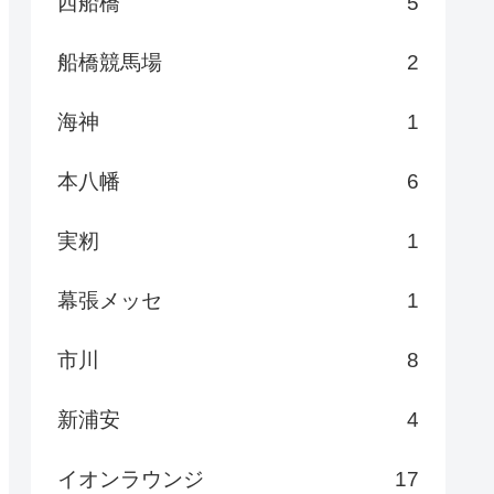
西船橋
5
船橋競馬場
2
海神
1
本八幡
6
実籾
1
幕張メッセ
1
市川
8
新浦安
4
イオンラウンジ
17