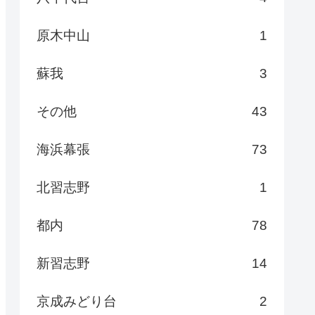
原木中山
1
蘇我
3
その他
43
海浜幕張
73
北習志野
1
都内
78
新習志野
14
京成みどり台
2