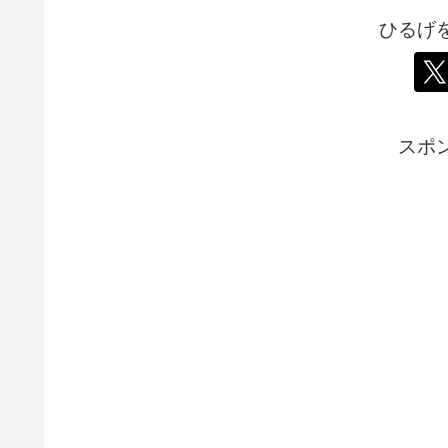
ひるげ
スポ