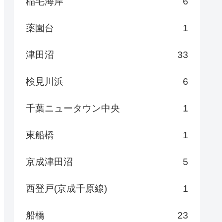
稲毛海岸
6
薬園台
1
津田沼
33
検見川浜
6
千葉ニュータウン中央
1
東船橋
1
京成津田沼
5
西登戸(京成千原線)
1
船橋
23