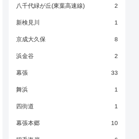
八千代緑が丘(東葉高速線)
2
新検見川
1
京成大久保
8
浜金谷
2
幕張
33
舞浜
1
四街道
1
幕張本郷
10