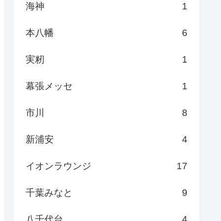
海神
1
本八幡
6
実籾
1
幕張メッセ
1
市川
8
新浦安
4
イオンラウンジ
17
千葉みなと
9
八千代台
4