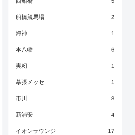
西船橋
5
船橋競馬場
2
海神
1
本八幡
6
実籾
1
幕張メッセ
1
市川
8
新浦安
4
イオンラウンジ
17