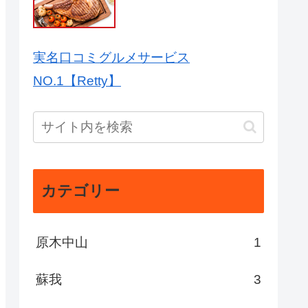
実名口コミグルメサービス
NO.1【Retty】
カテゴリー
原木中山
1
蘇我
3