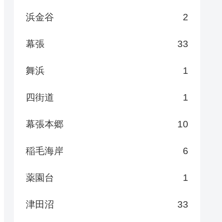
浜金谷
2
幕張
33
舞浜
1
四街道
1
幕張本郷
10
稲毛海岸
6
薬園台
1
津田沼
33