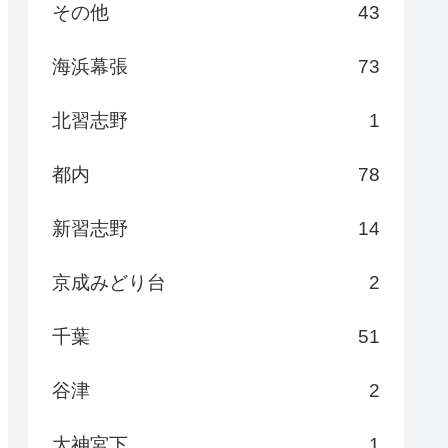
その他
43
海浜幕張
73
北習志野
1
都内
78
新習志野
14
京成みどり台
2
千葉
51
谷津
2
大神宮下
1