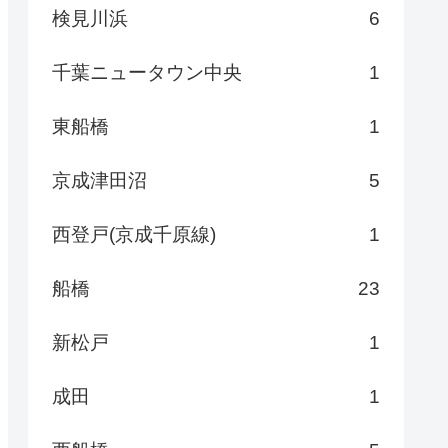
検見川浜
6
千葉ニュータウン中央
1
東船橋
1
京成津田沼
5
西登戸(京成千原線)
1
船橋
23
新松戸
1
成田
1