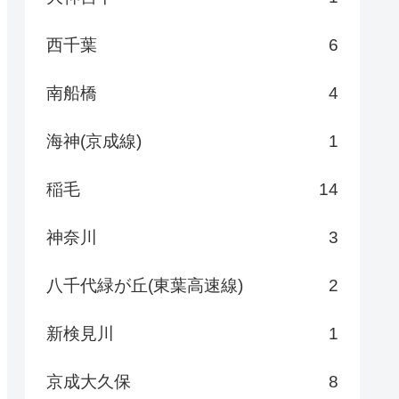
西千葉
6
南船橋
4
海神(京成線)
1
稲毛
14
神奈川
3
八千代緑が丘(東葉高速線)
2
新検見川
1
京成大久保
8