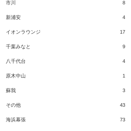
市川
8
新浦安
4
イオンラウンジ
17
千葉みなと
9
八千代台
4
原木中山
1
蘇我
3
その他
43
海浜幕張
73