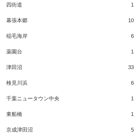
四街道
1
幕張本郷
10
稲毛海岸
6
薬園台
1
津田沼
33
検見川浜
6
千葉ニュータウン中央
1
東船橋
1
京成津田沼
5