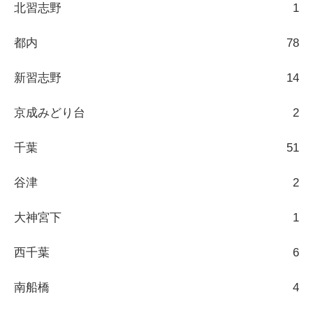
北習志野
1
都内
78
新習志野
14
京成みどり台
2
千葉
51
谷津
2
大神宮下
1
西千葉
6
南船橋
4