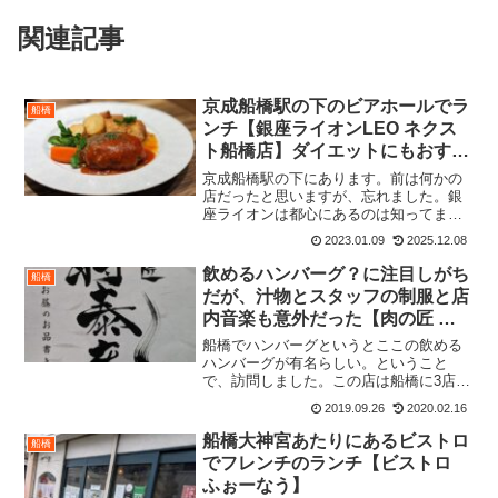
関連記事
京成船橋駅の下のビアホールでラ
船橋
ンチ【銀座ライオンLEO ネクス
ト船橋店】ダイエットにもおすす
め
京成船橋駅の下にあります。前は何かの
店だったと思いますが、忘れました。銀
座ライオンは都心にあるのは知ってまし
たが、最近は地方にも展開しているよう
2023.01.09
2025.12.08
です。むしろ、銀座ライオンはサッポロ
ビールなのでビール工場が船橋にあるの
飲めるハンバーグ？に注目しがち
船橋
に店がなかったのも不思議...
だが、汁物とスタッフの制服と店
内音楽も意外だった【肉の匠 将
泰庵 船橋はなれ店】
船橋でハンバーグというとここの飲める
ハンバーグが有名らしい。ということ
で、訪問しました。この店は船橋に3店あ
り、今回伺った場所は「はなれ店」。平
2019.09.26
2020.02.16
日だけど、昼の12時半というランチ時に
もかかわらずすんなり入れました。 場
船橋大神宮あたりにあるビストロ
船橋
所はJR船橋駅南口をで...
でフレンチのランチ【ビストロ
ふぉーなう】