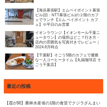
【海浜幕張駅】エムベイポイント幕張
ビル(旧：NTT幕張ビル)の２階のカフ
ェでランチ【エム ベイポイント カフ
ェ】※平日のみ営業
イオンラウンジ【イオンモール千葉ニ
ュータウン】の場所はどこ？行き方・
店内の雰囲気を写真付きでレビュー｜
2024.8月時点
【千葉駅】そごう5階のカフェで優雅
な一人コーヒータイム【丸福珈琲店 そ
ごう千葉店】
最近の投稿
【霞が関】農林水産省の1階の食堂でクジラざんまい