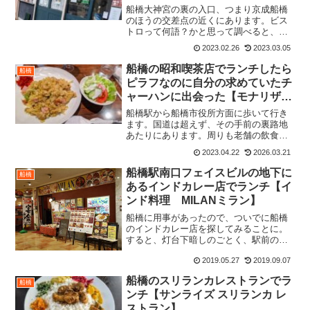
船橋大神宮の裏の入口、つまり京成船橋
のほうの交差点の近くにあります。ビス
トロって何語？かと思って調べると、フ
ランス語でした。なので、こちらはフレ
2023.02.26
2023.03.05
ンチレストランですね。入口はどこ？と
ちょっと迷いましたが、右側が引き戸に
船橋の昭和喫茶店でランチしたら
船橋
なってました。2023....
ピラフなのに自分の求めていたチ
ャーハンに出会った【モナリザ】
※喫煙可
船橋駅から船橋市役所方面に歩いて行き
ます。国道は超えず、その手前の裏路地
あたりにあります。周りも老舗の飲食店
がチラホラあります。2023.4フードメニ
2023.04.22
2026.03.21
ュー 2026.3月時点​■ 当店自慢の人気メ
ニュー◆ 生姜焼（ライス・みそ汁付）：
船橋駅南口フェイスビルの地下に
船橋
950...
あるインドカレー店でランチ【イ
ンド料理 MILANミラン】
船橋に用事があったので、ついでに船橋
のインドカレー店を探してみることに。
すると、灯台下暗しのごとく、駅前のフ
ェイスビルの地下にインド料理店がある
2019.05.27
2019.09.07
ことが分かった。お店の外観は、よくあ
るインド料理店。外のタテ看板。インド
船橋のスリランカレストランでラ
料理店のはずだが、タイ料...
船橋
ンチ【サンライズ スリランカ レ
ストラン】