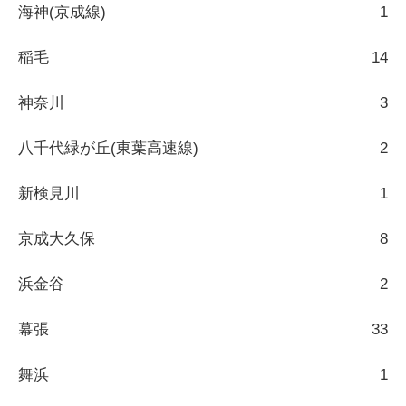
海神(京成線)
1
稲毛
14
神奈川
3
八千代緑が丘(東葉高速線)
2
新検見川
1
京成大久保
8
浜金谷
2
幕張
33
舞浜
1