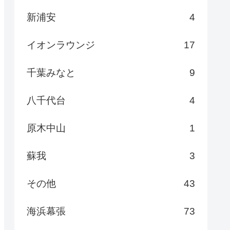
新浦安
4
イオンラウンジ
17
千葉みなと
9
八千代台
4
原木中山
1
蘇我
3
その他
43
海浜幕張
73