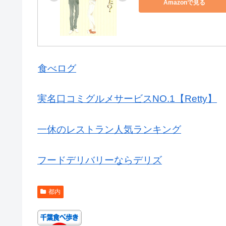
Amazonで見る
食べログ
実名口コミグルメサービスNO.1【Retty】
一休のレストラン人気ランキング
フードデリバリーならデリズ
都内