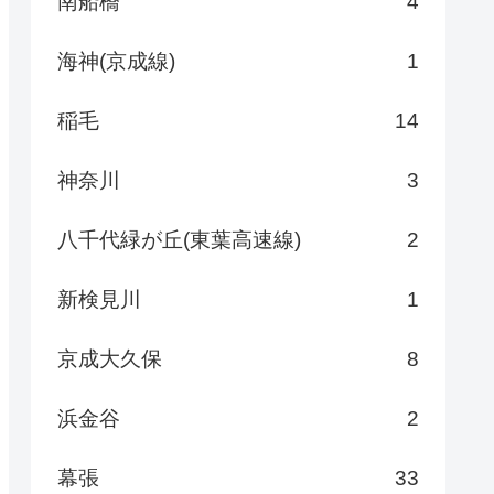
南船橋
4
海神(京成線)
1
稲毛
14
神奈川
3
八千代緑が丘(東葉高速線)
2
新検見川
1
京成大久保
8
浜金谷
2
幕張
33