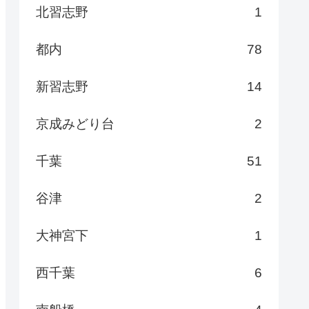
北習志野
1
都内
78
新習志野
14
京成みどり台
2
千葉
51
谷津
2
大神宮下
1
西千葉
6