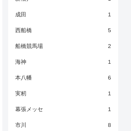
成田
1
西船橋
5
船橋競馬場
2
海神
1
本八幡
6
実籾
1
幕張メッセ
1
市川
8