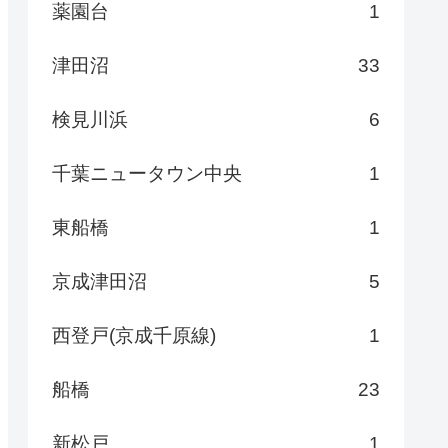
薬園台
1
津田沼
33
検見川浜
6
千葉ニュータウン中央
1
東船橋
1
京成津田沼
5
西登戸(京成千原線)
1
船橋
23
新松戸
1