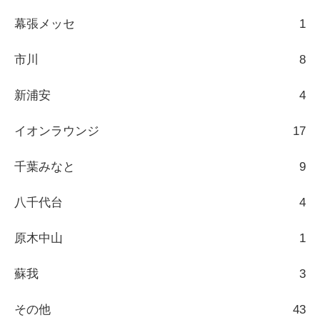
幕張メッセ
1
市川
8
新浦安
4
イオンラウンジ
17
千葉みなと
9
八千代台
4
原木中山
1
蘇我
3
その他
43