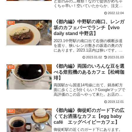
と並のみの二種類！なので提供がめちゃ
くちゃ早い！空いていたからか、注文し
て2分位で提供。今まで最速かもしれな
2022.12.04
い。店内は細長く、カウンター6席と奥に
テーブル席があるようです。スープ、鶏
《都内編》中野駅の南口、レンガ
都内
の出汁のみのシン...
坂のカフェバーでランチ【vivo
daily stand 中野店】
2023.1中野駅の南口出て右側の横断歩道
を渡り、狭いレンガ敷きの坂道の奥の方
にあります。2023.1店内は狭いです。カ
ウンター８席ほど、間隔も狭い。奥に狭
2023.01.02
2023.01.03
い四人がけテーブル席がひとつありま
す。若者の集まるお店といった感じです
《都内編》両国のいろんな豆を選
都内
ね。この日は若...
べる焙煎機のあるカフェ【松崎珈
琲】
両国駅から国道14号線に出て、錦糸町方
面に歩くこと5分くらい？Googleマップで
高評価のこの店へやって来た。お店の外
観は想像よりキレイ。店名が松崎珈琲な
2019.12.01
ので、もっと小汚いイメージ（失礼）だ
ったがちゃんとしてました。店主は男性
《都内編》御徒町のガード下の広
都内
で、常連さんと...
くてお洒落なカフェ【egg baby
café エッグベイビーカフェ】
御徒町駅の近くのガード下にあります。