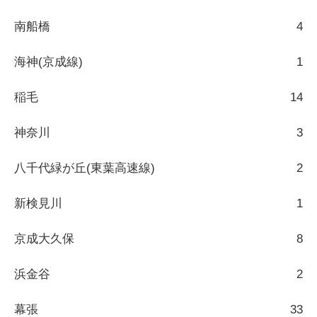
南船橋
4
海神(京成線)
1
稲毛
14
神奈川
3
八千代緑が丘(東葉高速線)
2
新検見川
1
京成大久保
8
浜金谷
2
幕張
33