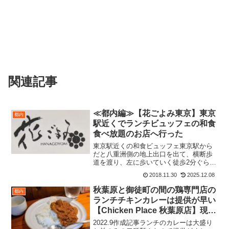
関連記事
≪都内編≫【花ごよみ東京】東京
都内
駅近くでランチビュッフェの和食
食べ放題のお店へ行った
東京駅近くの和食ビュッフェ東京駅から
だと八重洲側の地上出口を出て、横断歩
道を渡り、左に歩いていく徒歩2分ぐらい
かビルに囲まれているのでうっかり通り
2018.11.30
2025.12.08
すぎそうになるホテルだけど、建て替え
て普通のオフィスビルと同じような外観
秋葉原と御徒町の間の鶏専門店の
都内
だ↓この看板を目印にエ...
ランチチキンカレーは提供が早い
【Chicken Place 秋葉原店】現金
のみ
2022.9作成記事ランチのカレーは大盛り