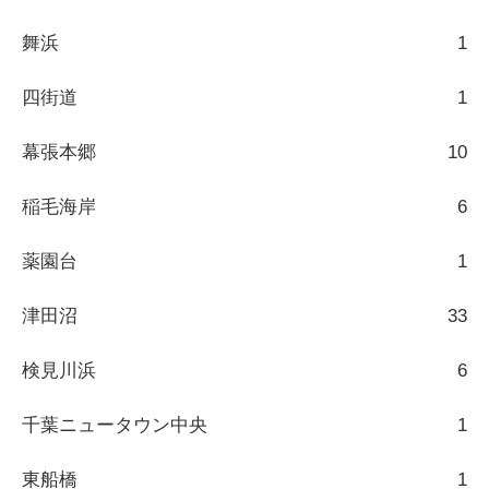
舞浜
1
四街道
1
幕張本郷
10
稲毛海岸
6
薬園台
1
津田沼
33
検見川浜
6
千葉ニュータウン中央
1
東船橋
1