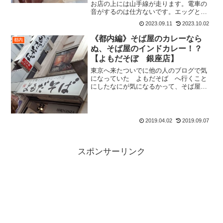
お店の上には山手線が走ります。電車の
音がするのは仕方ないです。エッグとい
う店名からして、卵を使ったメニューが
2023.09.11
2023.10.02
特徴のお店です。2023.9店内はかなり広
いです。二階席もあるようです。注文は
《都内編》そば屋のカレーなら
都内
先に入口近くのカウ...
ぬ、そば屋のインドカレー！？
【よもだそぼ 銀座店】
東京へ来たついでに他の人のブログで気
になっていた よもだそば へ行くこと
にしたなにが気になるかって、そば屋な
のにインドカレーですよそば屋のカレー
がうまいというのはよく聞く話だけど、
インドカレーって珍しいましてや、最近
の僕のインドカレーブーム...
2019.04.02
2019.09.07
スポンサーリンク