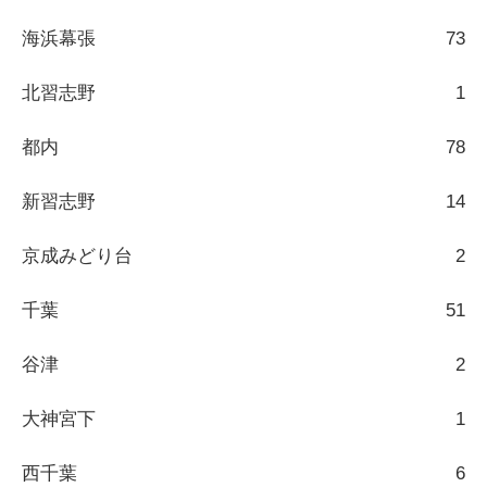
海浜幕張
73
北習志野
1
都内
78
新習志野
14
京成みどり台
2
千葉
51
谷津
2
大神宮下
1
西千葉
6