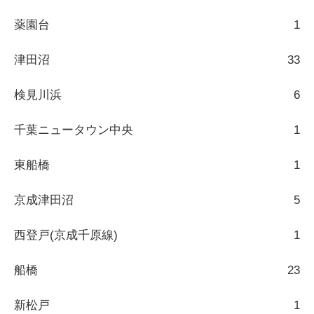
薬園台
1
津田沼
33
検見川浜
6
千葉ニュータウン中央
1
東船橋
1
京成津田沼
5
西登戸(京成千原線)
1
船橋
23
新松戸
1