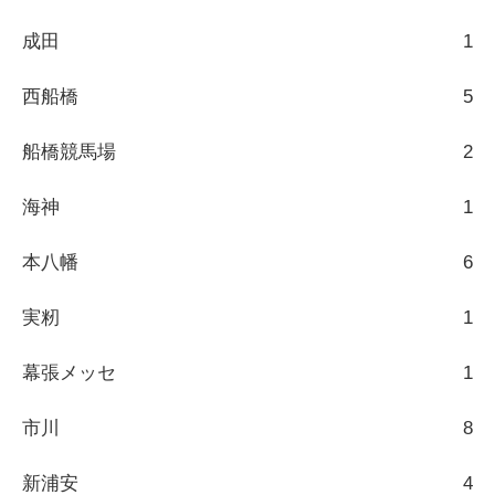
成田
1
西船橋
5
船橋競馬場
2
海神
1
本八幡
6
実籾
1
幕張メッセ
1
市川
8
新浦安
4