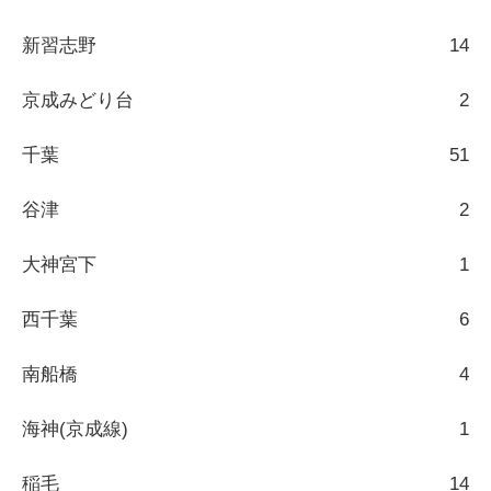
新習志野
14
京成みどり台
2
千葉
51
谷津
2
大神宮下
1
西千葉
6
南船橋
4
海神(京成線)
1
稲毛
14