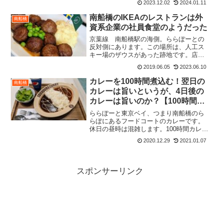
2023.12.02
2024.01.11
うです。2023.12なお、タイのカフェチェ
ーンらしく、タイのコーヒーチェーン店
南船橋のIKEAのレストランは外
南船橋
が日本に展開して...
資系企業の社員食堂のようだった
京葉線 南船橋駅の海側。ららぽーとの
反対側にあります。この場所は、人工ス
キー場のザウスがあった跡地です。店内
の雰囲気IKEAのレストランがまさかこん
2019.06.05
2023.06.10
なに広いなんて、、、まるで、欧州の大
企業の社員食堂といった感じである。と
カレーを100時間煮込む！翌日の
南船橋
にかく広い！席間もゆ...
カレーは旨いというが、4日後の
カレーは旨いのか？【100時間カ
レーEXPRESS】
ららぽーと東京ベイ、つまり南船橋のら
らぽにあるフードコートのカレーです。
休日の昼時は混雑します。100時間カレー
という名前のインパクトに釣られて来店
2020.12.29
2021.01.07
しました。お店の外観どうもメニューの
看板がラーメン屋とかうどん屋のようで
すね。最近の流行りな...
スポンサーリンク