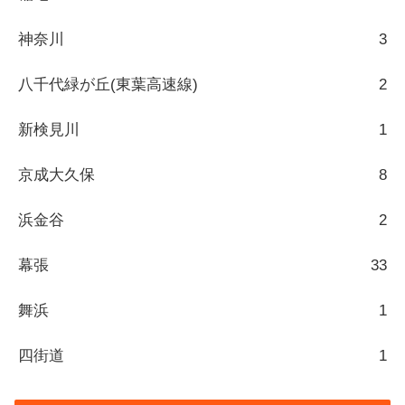
神奈川
3
八千代緑が丘(東葉高速線)
2
新検見川
1
京成大久保
8
浜金谷
2
幕張
33
舞浜
1
四街道
1