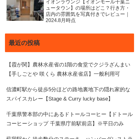
イオンラウンジ【イオンモール千葉ニ
ュータウン】の場所はどこ？行き方・
店内の雰囲気を写真付きでレビュー｜
2024.8月時点
最近の投稿
【霞が関】農林水産省の1階の食堂でクジラざんまい
【手しごとや 咲くら 農林水産省店】一般利用可
信濃町駅から徒歩5分ほどの路地裏地下の隠れ家的な
スパイスカレー【Stage & Curry lucky base】
千葉県警本部の中にあるドトールコーヒー【ドトール
コーヒーショップ 千葉県庁前駅前店】※平日のみ