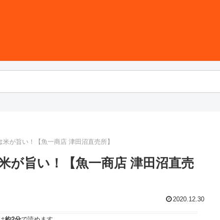
は米が旨い！【魚一商店 津田沼直売所】
米が旨い！【魚一商店 津田沼直売
2020.12.30
は
約2分
で読めます。