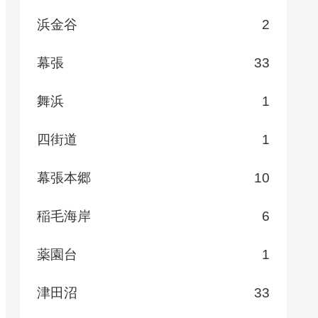
浜金谷
2
幕張
33
舞浜
1
四街道
1
幕張本郷
10
稲毛海岸
6
薬園台
1
津田沼
33