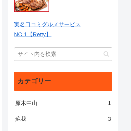
実名口コミグルメサービス
NO.1【Retty】
カテゴリー
原木中山
1
蘇我
3