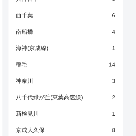
西千葉
6
南船橋
4
海神(京成線)
1
稲毛
14
神奈川
3
八千代緑が丘(東葉高速線)
2
新検見川
1
京成大久保
8