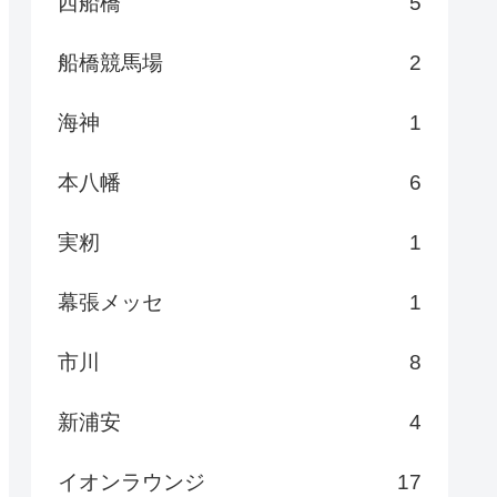
西船橋
5
船橋競馬場
2
海神
1
本八幡
6
実籾
1
幕張メッセ
1
市川
8
新浦安
4
イオンラウンジ
17