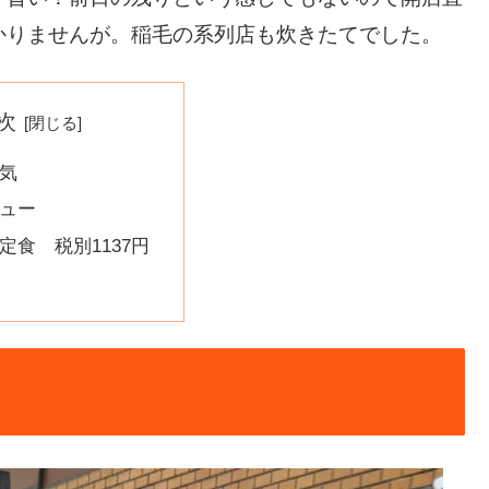
かりませんが。稲毛の系列店も炊きたてでした。
次
気
ュー
定食 税別1137円