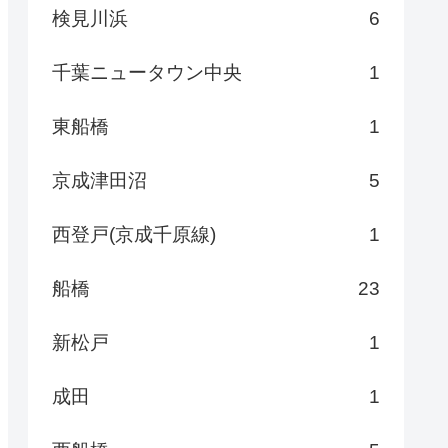
検見川浜
6
千葉ニュータウン中央
1
東船橋
1
京成津田沼
5
西登戸(京成千原線)
1
船橋
23
新松戸
1
成田
1