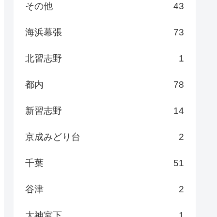
その他
43
海浜幕張
73
北習志野
1
都内
78
新習志野
14
京成みどり台
2
千葉
51
谷津
2
大神宮下
1