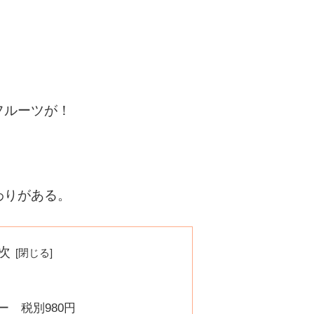
フルーツが！
わりがある。
次
 税別980円