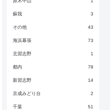
原木中山
1
蘇我
3
その他
43
海浜幕張
73
北習志野
1
都内
78
新習志野
14
京成みどり台
2
千葉
51