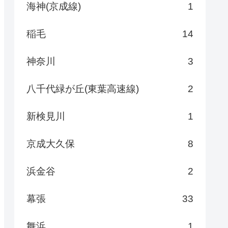
海神(京成線)
1
稲毛
14
神奈川
3
八千代緑が丘(東葉高速線)
2
新検見川
1
京成大久保
8
浜金谷
2
幕張
33
舞浜
1