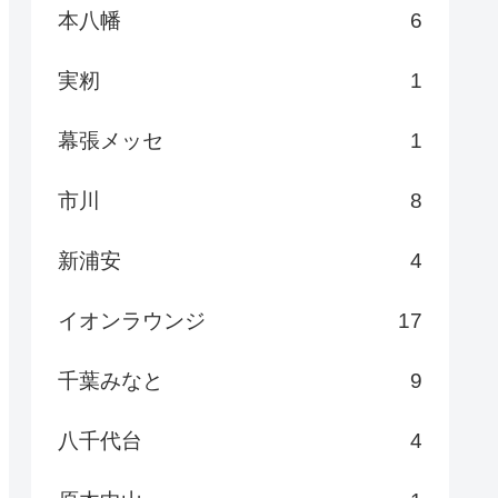
本八幡
6
実籾
1
幕張メッセ
1
市川
8
新浦安
4
イオンラウンジ
17
千葉みなと
9
八千代台
4