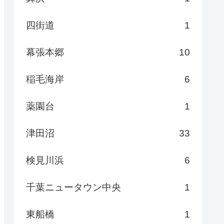
四街道
1
幕張本郷
10
稲毛海岸
6
薬園台
1
津田沼
33
検見川浜
6
千葉ニュータウン中央
1
東船橋
1