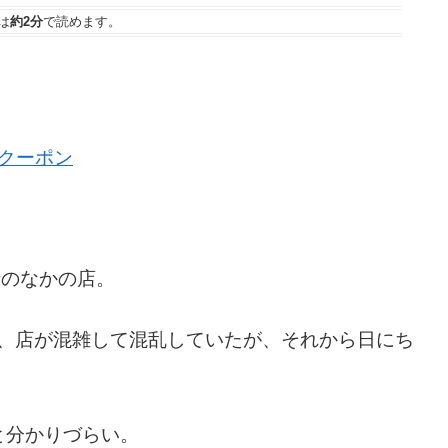
は
約2分
で読めます。
Fクーポン
街のなかの店。
ろは、店が混雑して混乱していたが、それから日にち
と分かりづらい。