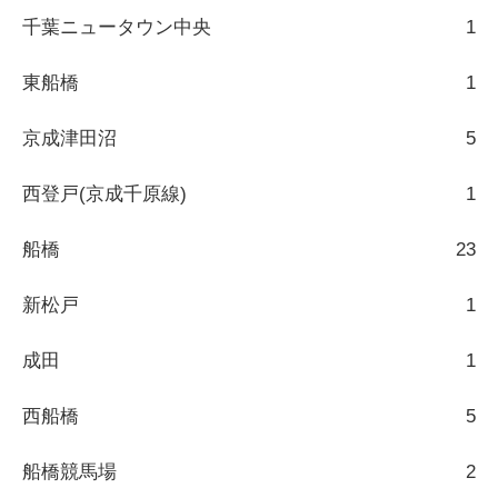
千葉ニュータウン中央
1
東船橋
1
京成津田沼
5
西登戸(京成千原線)
1
船橋
23
新松戸
1
成田
1
西船橋
5
船橋競馬場
2