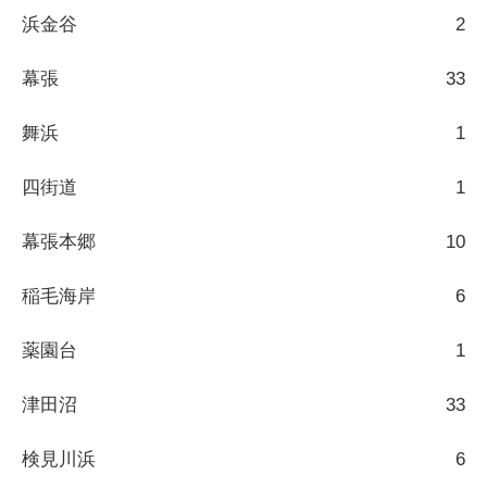
浜金谷
2
幕張
33
舞浜
1
四街道
1
幕張本郷
10
稲毛海岸
6
薬園台
1
津田沼
33
検見川浜
6