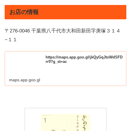
お店の情報
〒276-0046 千葉県八千代市大和田新田字庚塚３１４
−１１
https://maps.app.goo.gl/jkQyGqJtoWdSFD
rr9?g_st=ac
maps.app.goo.gl