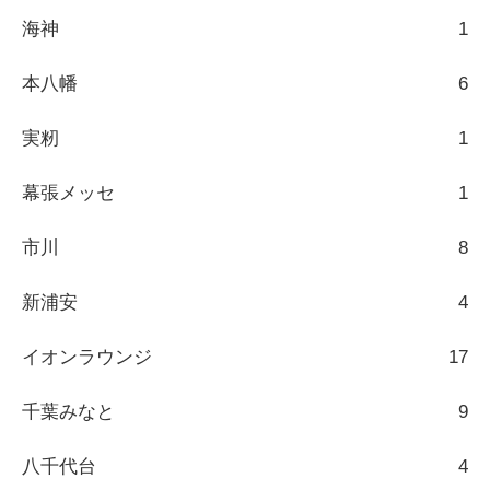
海神
1
本八幡
6
実籾
1
幕張メッセ
1
市川
8
新浦安
4
イオンラウンジ
17
千葉みなと
9
八千代台
4