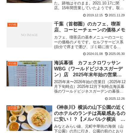
た。跡地はそのまま。2021.10.17に閉
店。15年間営業していたようです。取り
放題系のサービスのあったお店は厳しい
2019.12.15
2021.11.29
です国道357号の湾岸幕張PAあたり。今
日は肉を食べようと思いやってきた。こ
千葉（首都圏）のカフェ、喫茶
その他
ん...
店、コーヒーチェーンの価格メモ
カフェ、喫茶店の基本メニューのコーヒ
ーの価格のメモです。セルフサービス系
(自分で席まで運び、ゴミ箱に捨てる
系)280円～ ドトールブレンドコーヒー
2024.01.08
2025.05.30
税込 S 280円 M 330円 L 380円 2025.5
月時点（S 250円 M 300円...
海浜幕張 カフェクロワッサン
その他
WBG（ワールドビジネスガーデ
ン）店 2025年末年始の営業
日、休み、モーニングメニュー
2025年末〜2026年始の営業日（2025年12
月下旬時点）2025年12月下旬時点海浜幕
張のワールドビジネスガーデンの幕張メ
ッセ寄りにあるカフェ、カフェクロワッ
2025.12.26
サンの2025年末〜2026年始の営業日を文
字起こししました。年末年始の営業...
《神奈川》横浜の山下公園の近く
その他
のホテルのランチは高級感あるの
に安い！？【メルパルク横浜 な
みき・杏樹】
みなとみらい線、元町中華街の海側（山
下公園）の方に行き、公園の前のとおり