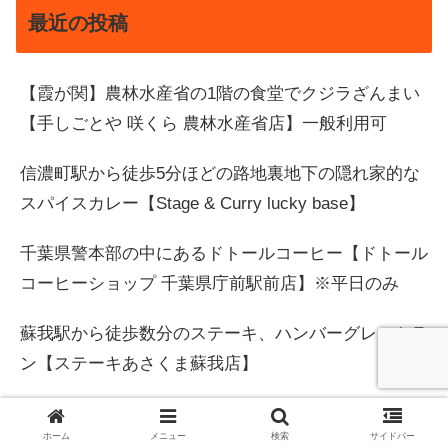
最近の投稿
【霞が関】農林水産省の1階の食堂でクジラざんまい
【手しごとや 咲くら 農林水産省店】一般利用可
信濃町駅から徒歩5分ほどの路地裏地下の隠れ家的な
スパイスカレー【Stage & Curry lucky base】
千葉県警本部の中にあるドトールコーヒー【ドトール
コーヒーショップ 千葉県庁前駅前店】※平日のみ
蘇我駅から徒歩数分のステーキ、ハンバーグレストラ
ン【ステーキあさくま蘇我店】
西船橋の少し駅から離れたサラダバーのあるステーキ
ホーム
メニュー
検索
サイドバー
ハンバーグのお店でランチ【ステーキあさくま西船橋