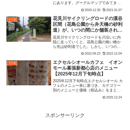
にあります。グーグルマップでみてきた
のですが、 なみき というお店が見当
2020.12.30
2021.01.07
たらない。でも、地図ではこの辺なの
に。。。ここにあるのは結婚式場？ちょ
花見川サイクリングロードの溪谷
その他
っと戸惑いつつ入店。グーグ...
区間（花島公園から弁天橋の砂利
道）が、いつの間にか舗装されて
いた！？
花見川サイクリングロードを川沿いに内
陸に走っていくと、花島公園の狭い橋か
ら先は砂利道でした。しかし、いつの間
にかゴルフ場の近くの弁天橋まで舗装さ
2022.09.23
2022.12.04
れていることを2022年9月にして気づきま
した！！！下の写真は花島公園近くの
エクセルシオールカフェ イオン
その他
古〜い橋の地点です。...
モール幕張新都心店のメニュー
【2025年12月下旬時点】
2025年12月下旬時点エクセルシオール カ
フェのメニュー表に基づき、カテゴリー
別のメニューと価格（税込み）をまとめ
ました。CHAI（期間限定/新商品）マサラ
2025.12.24
ティーソーダ：¥650マサラチャイティ
ー：R ¥580 / L ¥640アップルマ...
スポンサーリンク