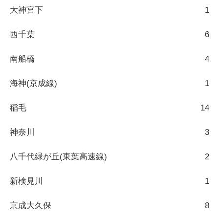
大神宮下
1
西千葉
6
南船橋
4
海神(京成線)
1
稲毛
14
神奈川
3
八千代緑が丘(東葉高速線)
2
新検見川
1
京成大久保
8