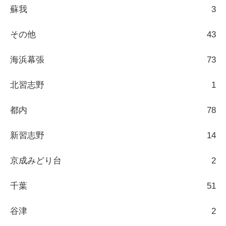
蘇我
3
その他
43
海浜幕張
73
北習志野
1
都内
78
新習志野
14
京成みどり台
2
千葉
51
谷津
2